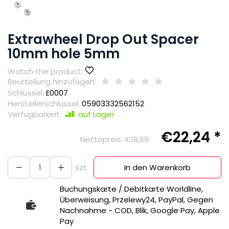
Extrawheel Drop Out Spacer
10mm hole 5mm
Watch the product:
Beurteilung hinzufügen:
Schlüssel:
E0007
Herstellerschlüssel:
05903332562152
Verfügbarkeit:
auf Lager
€22,24 *
Nettopreis:
€18,69
szt.
In den Warenkorb
Buchungskarte / Debitkarte Worldline,
Überweisung, Przelewy24, PayPal, Gegen
Nachnahme - COD, Blik, Google Pay, Apple
Pay