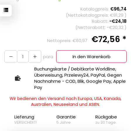
Katalogpreis:
€96,74
(Nettokatalogpreis:
€81,29
)
Rabatt:
-
€24,18
(Nettorabatt: -
€20,32
)
€72,56 *
Nettopreis:
€60,97
para
In den Warenkorb
Buchungskarte / Debitkarte Worldline,
Überweisung, Przelewy24, PayPal, Gegen
Nachnahme - COD, Blik, Google Pay, Apple
Pay
Wir bedienen den Versand nach Europa, USA, Kanada,
Australien, Neuseeland und ASIEN.
Lieferung
Garantie
Rückgabe
VERSICHERT!
5 Jahre
zu 30 Tage