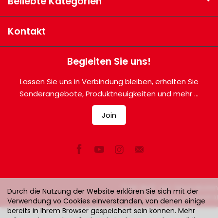
Beliebte Kategorien
Kontakt
Begleiten Sie uns!
Lassen Sie uns in Verbindung bleiben, erhalten Sie
Sonderangebote, Produktneuigkeiten und mehr ...
Join
*) inkl. MwSt. zzgl.
Versandkosten
Durch die Nutzung der Website erklären Sie sich mit der
Powered by
SOTESHOP AI
Verwendung vo Cookies einverstanden, von denen einige
bereits in Ihrem Browser gespeichert sein können. Mehr