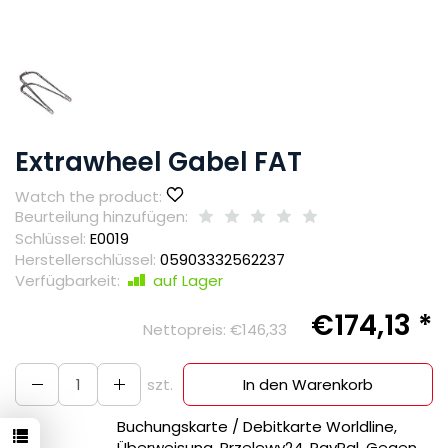
Extrawheel Gabel FAT
Watch the product:
Beurteilung hinzufügen:
Schlüssel:
E0019
Herstellerschlüssel:
05903332562237
Verfügbarkeit:
auf Lager
€174,13 *
Nettopreis:
€146,33
szt.
In den Warenkorb
Buchungskarte / Debitkarte Worldline,
Überweisung, Przelewy24, PayPal, Gegen