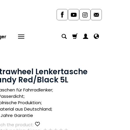
ger
trawheel Lenkertasche
ndy Red/Black 5L
aschen für Fahrradlenker;
asserdicht;
olnische Produktion;
aterial aus Deutschland;
 Jahre Garantie
ch the product: