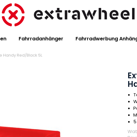
hen
Fahrradanhänger
Fahrradwerbung Anhän
e Handy Red/Black 5L
Ex
Ha
T
W
P
M
5
Wat