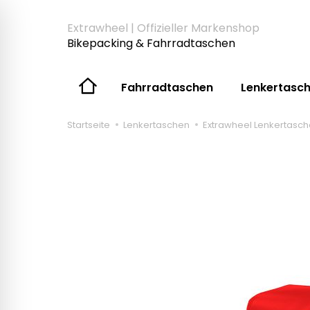
Extrawheel | Offizieller Markenshop
Bikepacking & Fahrradtaschen
Fahrradtaschen
Lenkertasc
Startseite
Lenkertaschen
Extrawheel Lenkertasch