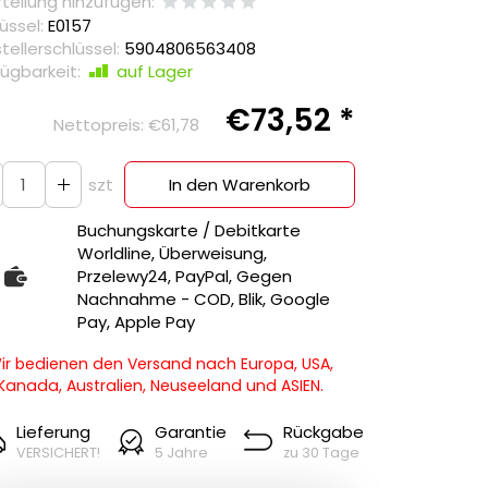
teilung hinzufügen:
üssel:
E0157
tellerschlüssel:
5904806563408
ügbarkeit:
auf Lager
€73,52 *
Nettopreis:
€61,78
szt
In den Warenkorb
Buchungskarte / Debitkarte
Worldline, Überweisung,
Przelewy24, PayPal, Gegen
Nachnahme - COD, Blik, Google
Pay, Apple Pay
ir bedienen den Versand nach Europa, USA,
Kanada, Australien, Neuseeland und ASIEN.
Lieferung
Garantie
Rückgabe
VERSICHERT!
5 Jahre
zu 30 Tage