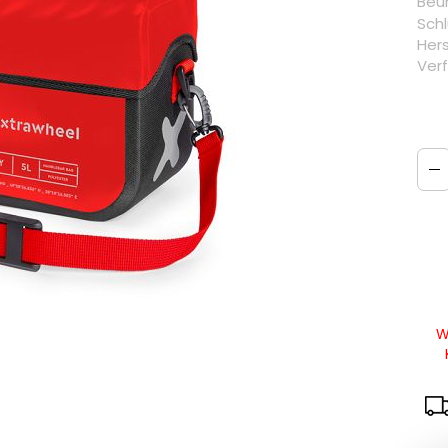
Beur
Schl
Hers
Verf
W