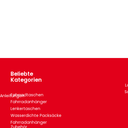
Beliebte
Kategorien
L
S
Fahrradtaschen
Anleitungen
Fahrradanhänger
Lenkertaschen
Wasserdichte Packsäcke
Fahrradanhänger
Zubehör