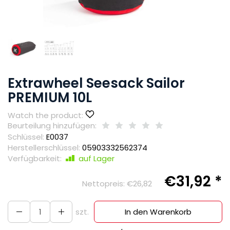
Extrawheel Seesack Sailor
PREMIUM 10L
Watch the product:
Beurteilung hinzufügen:
Schlüssel:
E0037
Herstellerschlüssel:
05903332562374
Verfügbarkeit:
auf Lager
€31,92 *
Nettopreis:
€26,82
szt.
In den Warenkorb