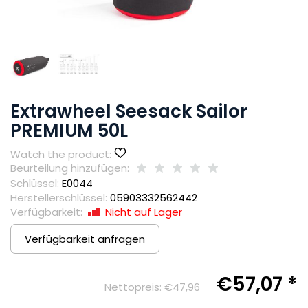
Extrawheel Seesack Sailor
PREMIUM 50L
Watch the product:
Beurteilung hinzufügen:
Schlüssel:
E0044
Herstellerschlüssel:
05903332562442
Verfügbarkeit:
Nicht auf Lager
Verfügbarkeit anfragen
€57,07 *
Nettopreis:
€47,96