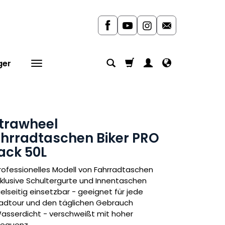
ger
trawheel
hrradtaschen Biker PRO
ack 50L
rofessionelles Modell von Fahrradtaschen
nklusive Schultergurte und Innentaschen
ielseitig einsetzbar - geeignet für jede
adtour und den täglichen Gebrauch
asserdicht - verschweißt mit hoher
requenz