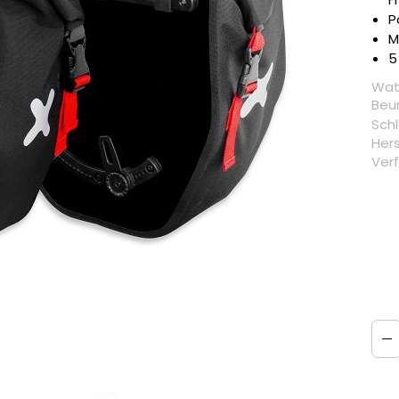
P
M
5
Wat
Beur
Schl
Hers
Verf