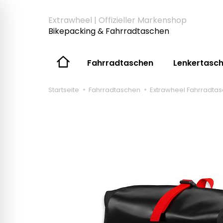
Extrawheel | Offizieller Markenshop
Bikepacking & Fahrradtaschen
Fahrradtaschen
Lenkertasc
Startseite
Fahrradtaschen
Extrawheel Fahrradtas