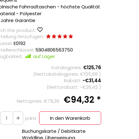
olnische Fahrradtaschen - höchste Qualität
aterial - Polyester
 Jahre Garantie
ch the product:
teilung hinzufügen:
üssel:
E0192
tellerschlüssel:
5904806563750
ügbarkeit:
auf Lager
Katalogpreis:
€125,76
(Nettokatalogpreis:
€105,68
)
Rabatt:
-
€31,44
(Nettorabatt: -
€26,42
)
€94,32 *
Nettopreis:
€79,26
para
In den Warenkorb
Buchungskarte / Debitkarte
Worldline, Überweisung,