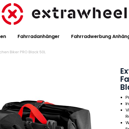
hen
Fahrradanhänger
Fahrradwerbung Anhän
chen Biker PRO Black 50L
Ex
Fa
Bl
P
I
V
R
W
F