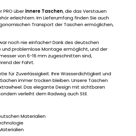
er PRO über
innere Taschen
, die das Verstauen
ör erleichtern. Im Lieferumfang finden Sie auch
rgonomischen Transport der Taschen ermöglichen,
war noch nie einfacher! Dank des deutschen
e und problemlose Montage ermöglicht, und der
hmesser von 6-16 mm zugeschnitten sind,
hrend der Fahrt.
tie für Zuverlässigkeit. Ihre Wasserdichtigkeit und
re Sachen immer trocken bleiben. Unsere Taschen
xtrawheel. Das elegante Design mit sichtbaren
 sondern verleiht dem Radweg auch Stil.
deutschen Materialien
echnologie
Materialien