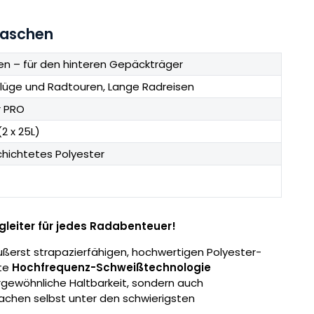
taschen
en – für den hinteren Gepäckträger
lüge und Radtouren, Lange Radreisen
r PRO
(2 x 25L)
hichtetes Polyester
gleiter für jedes Radabenteuer!
ußerst strapazierfähigen, hochwertigen Polyester-
ete
Hochfrequenz-Schweißtechnologie
rgewöhnliche Haltbarkeit, sondern auch
Sachen selbst unter den schwierigsten