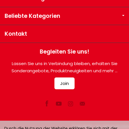
Beliebte Kategorien
Kontakt
Begleiten Sie uns!
Lassen Sie uns in Verbindung bleiben, erhalten Sie
Sonderangebote, Produktneuigkeiten und mehr ...
Join
*) inkl. MwSt. zzgl.
Versandkosten
Durch die Nutzung der Website erklären Sie sich mit der